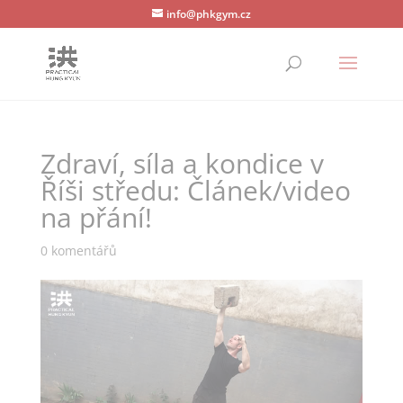
info@phkgym.cz
Zdraví, síla a kondice v
Říši středu: Článek/video
na přání!
0 komentářů