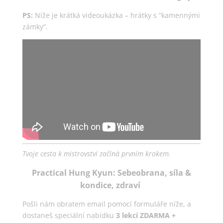
PS:
Níže je krátká videoukázka – hrátky s “kamennými
zámky”.
Tvoje cesta k mistrovství začíná prvním krokem.
Practical Hung Kyun: Sebeobrana, síla &
kondice, zdraví
Pošli nám obratem email pomocí formuláře níže, a
dostaneš speciální nabídku
3 lekcí ZDARMA +