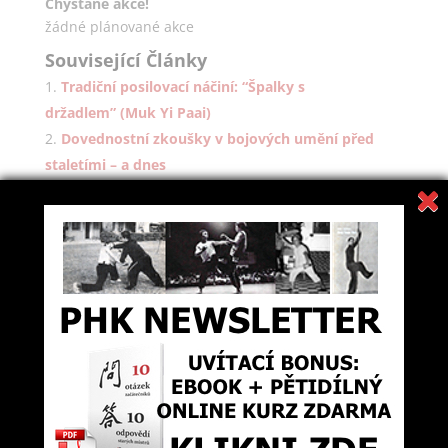
Chystané akce!
žádné plánované akce
Související Články
Tradiční posilovací náčiní: “Špalky s
držadlem” (Muk Yi Paai)
Dovednostní zkoušky v bojových umění před
staletími – a dnes
Měkké (vnitřní) a tvrdé (vnější) styly – jak to tedy
je?
Síla, forma, použití: Zkoušky alá PHK
Fundamentální silové cviky Practical Hung Kyun:
“Roztahování rattanového kruhu”