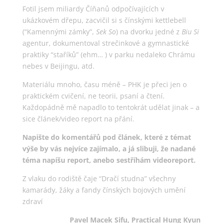
Fotil jsem miliardy Číňanů odpočívajících v
ukázkovém dřepu, zacvičil si s čínskými kettlebell
(“Kamennými zámky”,
Sek So
) na dvorku jedné z
Biu Si
agentur, dokumentoval strečinkové a gymnastické
praktiky “staříků” (ehm… ) v parku nedaleko Chrámu
nebes v Beijingu, atd.
Materiálu mnoho, času méně – PHK je přeci jen o
praktickém cvičení, ne teorii, psaní a čtení.
Každopádně mě napadlo to tentokrát udělat jinak – a
sice článek/video report na přání.
Napište do komentářů pod článek, které z témat
výše by vás nejvíce zajímalo, a já slibuji, že nadané
téma napíšu report, anebo sestříhám videoreport.
Z vlaku do rodiště čaje “Dračí studna” všechny
kamarády, žáky a fandy čínských bojových umění
zdraví
Pavel Macek Sifu, Practical Hung Kyun