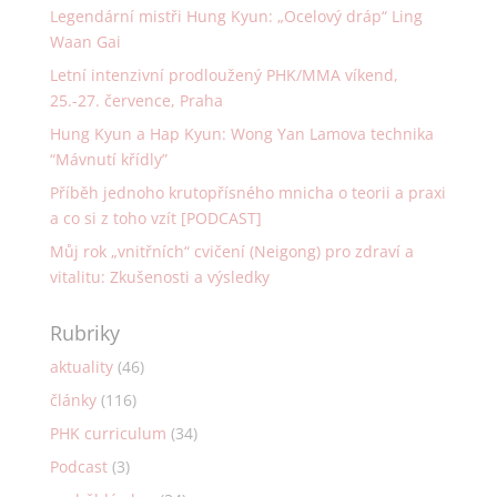
Legendární mistři Hung Kyun: „Ocelový dráp“ Ling
Waan Gai
Letní intenzivní prodloužený PHK/MMA víkend,
25.-27. července, Praha
Hung Kyun a Hap Kyun: Wong Yan Lamova technika
“Mávnutí křídly”
Příběh jednoho krutopřísného mnicha o teorii a praxi
a co si z toho vzít [PODCAST]
Můj rok „vnitřních“ cvičení (Neigong) pro zdraví a
vitalitu: Zkušenosti a výsledky
Rubriky
aktuality
(46)
články
(116)
PHK curriculum
(34)
Podcast
(3)