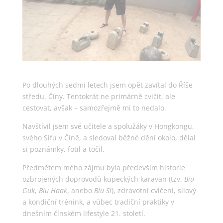
Po dlouhých sedmi letech jsem opět zavítal do Říše
středu, Číny. Tentokrát ne primárně cvičit, ale
cestovat, avšak – samozřejmě mi to nedalo.
Navštívil jsem své učitele a spolužáky v Hongkongu,
svého Sifu v Číně, a sledoval běžné dění okolo, dělal
si poznámky, fotil a točil.
Předmětem mého zájmu byla především historie
ozbrojených doprovodů kupeckých karavan (tzv.
Biu
Guk
,
Biu Haak
, anebo
Biu Si
), zdravotní cvičení, silový
a kondiční trénink, a vůbec tradiční praktiky v
dnešním čínském lifestyle 21. století.