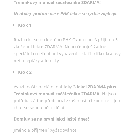
Tréninkový manuál začátečníka ZDARMA!
Neotálej, protože naše PHK lehce se rychle zaplňují.
Krok 1
Rozhodni se do kterého PHK Gymu chceš přijít na 3
zkušební lekce ZDARMA. Nepotřebuješ žádné
speciální oblečení ani vybavení – stačí tričko, kraťasy
nebo tepláky a tenisky.
Krok 2
Využij naší speciální nabídky
3 lekcí ZDARMA plus
Tréninkový manuál začátečníka ZDARMA
. Nejsou
potřeba žádné předchozí zkušenosti či kondice – jen
chuť se sebou něco dělat.
Domluv se na první lekci ještě dnes!
Jméno a příjmení (vyžadováno)