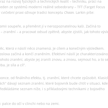
az na rozvoj fyzických a technických kvalit – techniku, práci na
k. Jeden ze systémů moderní reálné sebeobrany – TFT (Target Focus
 cvičební praxi oživuje tradici konceptu
Chaan.
Larkin píše:
omii soupeře, a přeměnit jí v nerozpoznatelnou kaši. Začíná to
 zranění – a pracovat odsud zpětně, abyste zjistili, jak tohoto výs
á věc, která v násilí něco znamená. Je cílem a konečným výsledkem.
doslova začíná a končí zraněním. Efektivní násilí je charakterizováno
hoto zranění, abyste jej zranili znovu, a znovu, sejmout ho, a to s
a, je síla a cíl”.
nce, od finálního efektu, tj. zranění, které chcete způsobit. Klasic
kách” dávají seznam zranění, které bojovník bude chtít v situaci, kde
 předkládáme seznam níže, i s příkladovými technikami z bojového
): palce do očí v clinchi nebo na zemi.