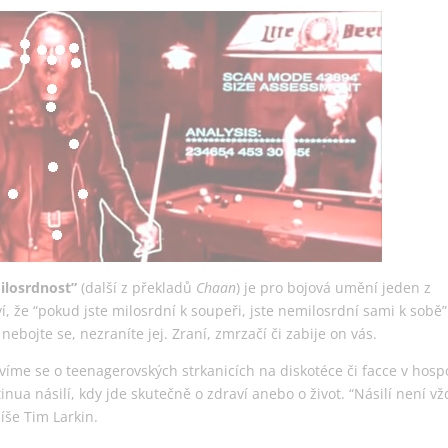
milosrdnost”
(další z překladů
Chaan
) je pro bojová umění jeden z
ví, že “pokud jste milosrdní k soupeři, jste nemilosrdní sami k sobě”
nebojte se, nezraníte jej. Zraní, zmrzačí či zabije on vás.
íme se o teenagerovských strkanicích na diskotéce či facce v hosp
a násilí, kdy jde skutečně o zdraví anebo o život. “Násilí není vž
íše Tim Larkin.