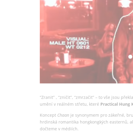
“Zranit” , “zničit”, “zmrzačit” – to vše jsou pře
umění v reálném střetu, které
Practical Hung
Koncept
Chaan
je synonymem pro zákeřné, brut
hrdinská romantika hongkongkých easternů, ale
dočteme v médiích.