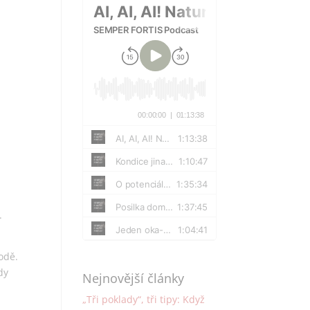
.
odě.
dy
Nejnovější články
„Tři poklady“, tři tipy: Když