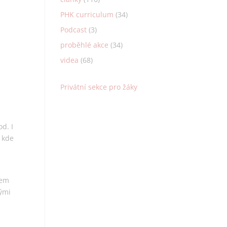
PHK curriculum
(34)
Podcast
(3)
proběhlé akce
(34)
videa
(68)
k
Privátní sekce pro žáky
,
od. I
, kde
tem
vými