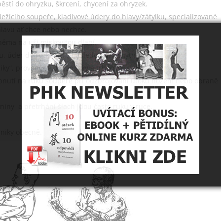
pěstí do ohryzku, škrcení, chycení za ohryzek.
 ležícího soupeře, kladivové údery do hlavy/zátylku, specializované
lavu ať chce nebo nechce.
něma na uši miskovitou dlaní.
ku, úder do rozkroku s následovným chytnutím.
niky”, prováděné dynamicky a trhem.
dupnutí na ruku soupeře při odzbrojování útoků nožem nebo obraně
eniny a přetrhání šlach jdou často ruku v ruce.
chniky obecně.