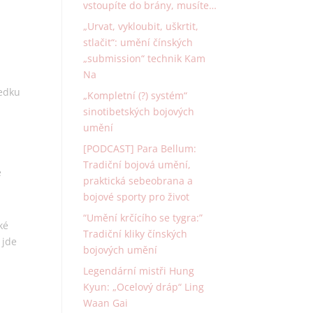
vstoupíte do brány, musíte…
„Urvat, vykloubit, uškrtit,
stlačit“: umění čínských
„submission“ technik Kam
Na
ledku
„Kompletní (?) systém“
sinotibetských bojových
umění
[PODCAST] Para Bellum:
Tradiční bojová umění,
e
praktická sebeobrana a
bojové sporty pro život
“Umění krčícího se tygra:”
ké
Tradiční kliky čínských
 jde
bojových umění
Legendární mistři Hung
Kyun: „Ocelový dráp“ Ling
Waan Gai