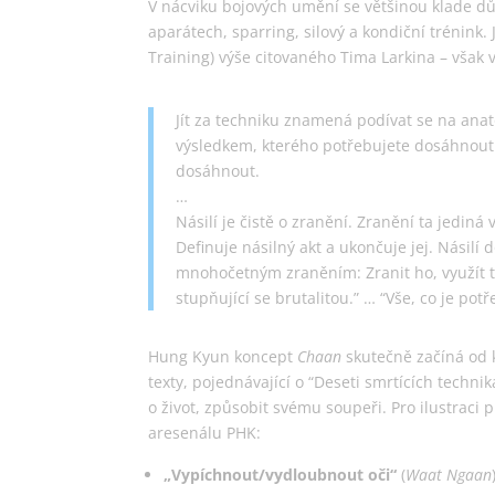
V nácviku bojových umění se většinou klade důr
aparátech, sparring, silový a kondiční trénin
Training) výše citovaného Tima Larkina – však v
Jít za techniku znamená podívat se na anat
výsledkem, kterého potřebujete dosáhnout –
dosáhnout.
…
Násilí je čistě o zranění. Zranění ta jedin
Definuje násilný akt a ukončuje jej. Násilí 
mnohočetným zraněním: Zranit ho, využít to
stupňující se brutalitou.” … “Vše, co je potřeb
Hung Kyun koncept
Chaan
skutečně začíná od ko
texty, pojednávající o “Deseti smrtících techni
o život, způsobit svému soupeři. Pro ilustraci
aresenálu PHK:
„Vypíchnout/vydloubnout oči“
(
Waat Ngaan