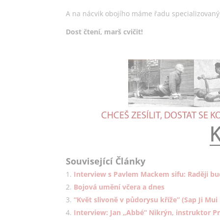
A na nácvik obojího máme řadu specializovanýc
Dost čtení, marš cvičit!
Související Články
Interview s Pavlem Mackem sifu: Raději b
Bojová umění včera a dnes
“Květ slivoně v půdorysu kříže” (Sap Ji Mui
Interview: Jan „Abbé“ Nikrýn, instruktor P