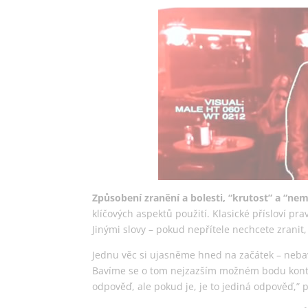
Způsobení zranění a bolesti, “krutost” a “ne
klíčových aspektů použití. Klasické přísloví pra
Jinými slovy – pokud nepřítele nechcete zranit, 
Jednu věc si ujasněme hned na začátek – nebav
Bavíme se o tom nejzazším možném bodu kontinu
odpověď, ale pokud je, je to jediná odpověď,” p