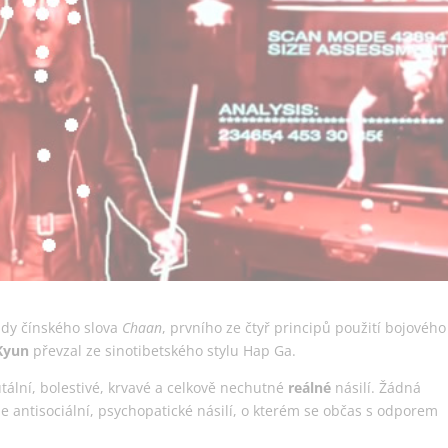
klady čínského slova
Chaan
, prvního ze čtyř principů použití bojového
 Kyun
převzal ze sinotibetského stylu Hap Ga.
ální, bolestivé, krvavé a celkově nechutné
reálné
násilí. Žádná
 antisociální, psychopatické násilí, o kterém se občas s odporem