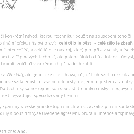
í či konkrétní návod, kterou “techniku” použít na způsobení toho či
finální efekt. Přísloví praví:
“celé tělo je pěst” – celé tělo je zbraň
.
ň (“intence”
Yi
), a celé tělo je nástroj, který plní příkaz ve stylu “see
nam tzv. “špinavých technik”, ale potenciálních cílů a intenci, úmysl
hromit, zničit či v extrémních případech zabít.
tzv.
Dim Yut
), ale generické cíle – hlava, oči, uši, ohryzek, rozkrok ap
inchové vzdálenosti, či všemi pěti prsty, ne jedním prstem a z dálky
Yut
techniky samozřejmě jsou součástí tréninku čínských bojových
osti, vyžadující specializovaný trénink.
ečný sparring s veškerými dostupnými chrániči, avšak s plným kontak
 drily s použitím výše uvedené agresivní, brutální intence a “špina
 stručně:
Ano
.