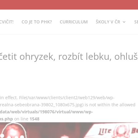
CVIČIT!
CO JE TO PHK?
CURRICULUM
ŠKOLY V ČR
S
etit ohryzek, rozbít lebku, ohluš
on in effect. File(/var/www/clients/client2/web129/web/wp-
realna-sebeobrana-39802_1080x675.jpg) is not within the allowed
/data/web/virtuals/198076/virtual/www/wp-
ns.php
on line
1548