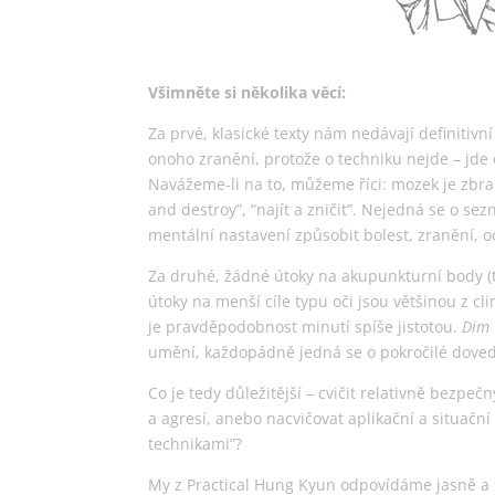
Všimněte si několika věcí:
Za prvé, klasické texty nám nedávají definitivn
onoho zranění, protože o techniku nejde – jde o 
Navážeme-li na to, můžeme říci: mozek je zbra
and destroy”, “najít a zničit”. Nejedná se o sez
mentální nastavení způsobit bolest, zranění, oc
Za druhé, žádné útoky na akupunkturní body (
útoky na menší cíle typu oči jsou většinou z cl
je pravděpodobnost minutí spíše jistotou.
Dim 
umění, každopádně jedná se o pokročilé dovedn
Co je tedy důležitější – cvičit relativně bezp
a agresí, anebo nacvičovat aplikační a situační
technikami”?
My z Practical Hung Kyun odpovídáme jasně a