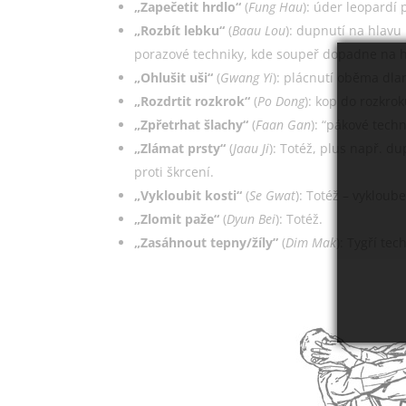
„Zapečetit hrdlo“
(
Fung Hau
): úder leopardí 
„Rozbít lebku“
(
Baau Lou
): dupnutí na hlavu
porazové techniky, kde soupeř dopadne na h
„Ohlušit uši“
(
Gwang Yi
): plácnutí oběma dla
„Rozdrtit rozkrok“
(
P
o Dong
): kop do rozkro
„Zpřetrhat šlachy“
(
Faan Gan
): “pákové tech
„Zlámat prsty“
(
Jaau Ji
): Totéž, plus např. 
proti škrcení.
„Vykloubit kosti“
(
Se Gwat
): Totéž – vykloub
„Zlomit paže“
(
Dyun Bei
): Totéž.
„Zasáhnout tepny/žíly”
(
Dim Mak
): Tygří te