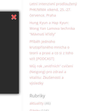
Letní intenzivní prodloužený
PHK/MMA víkend, 25.-27.
července, Praha
Hung Kyun a Hap Kyun:
Wong Yan Lamova technika
“Mávnutí křídly”
Příběh jednoho
krutopřísného mnicha o
teorii a praxi a co si z toho
vzít [PODCAST]
Můj rok „vnitřních“ cvičení
(Neigong) pro zdraví a
vitalitu: Zkušenosti a
výsledky
Rubriky
aktuality
(46)
články
(116)