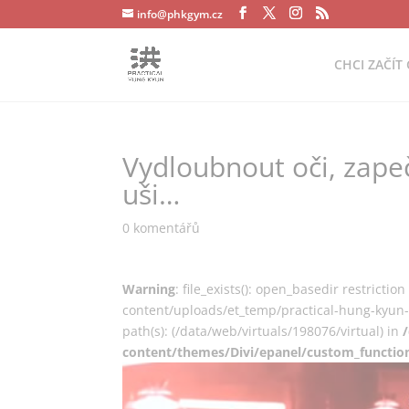
info@phkgym.cz
CHCI ZAČÍT 
Vydloubnout oči, zapeč
uši…
0 komentářů
Warning
: file_exists(): open_basedir restricti
content/uploads/et_temp/practical-hung-kyun-
path(s): (/data/web/virtuals/198076/virtual) in
content/themes/Divi/epanel/custom_functio