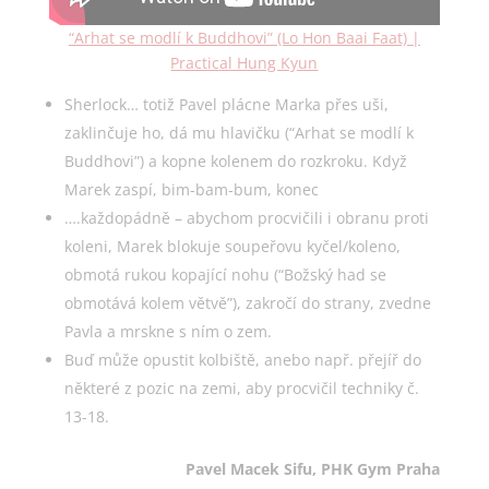
“Arhat se modlí k Buddhovi” (Lo Hon Baai Faat) |
Practical Hung Kyun
Sherlock… totiž Pavel plácne Marka přes uši,
zaklinčuje ho, dá mu hlavičku (“Arhat se modlí k
Buddhovi”) a kopne kolenem do rozkroku. Když
Marek zaspí, bim-bam-bum, konec
….každopádně – abychom procvičili i obranu proti
koleni, Marek blokuje soupeřovu kyčel/koleno,
obmotá rukou kopající nohu (“Božský had se
obmotává kolem větvě”), zakročí do strany, zvedne
Pavla a mrskne s ním o zem.
Buď může opustit kolbiště, anebo např. přejíř do
některé z pozic na zemi, aby procvičil techniky č.
13-18.
Pavel Macek Sifu, PHK Gym Praha