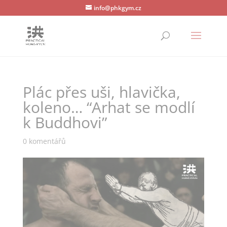
info@phkgym.cz
Plác přes uši, hlavička,
koleno… “Arhat se modlí
k Buddhovi”
0 komentářů