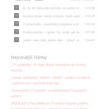
Nejnovější články
„Tři poklady“, tři tipy: Když vstoupíte do brány,
musíte…
„Urvat, vykloubit, uškrtit, stlačit“: umění čínských
„submission“ technik Kam Na
„Kompletní (?) systém“ sinotibetských bojových
umění
[PODCAST] Para Bellum: Tradiční bojová umění,
praktická sebeobrana a bojové sporty pro život