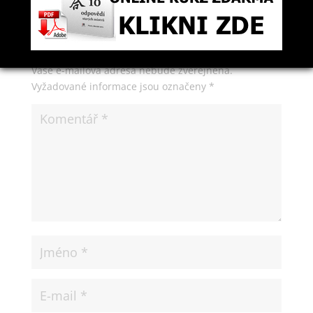
Odeslat Komentář
Vaše e-mailová adresa nebude zveřejněna.
Vyžadované informace jsou označeny
*