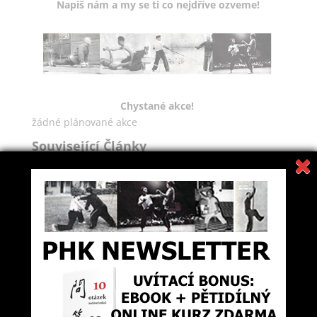
Napiš nám a my se ti co nejdříve ozveme!
Chystané akce!
žádné plánované akce
Související Články
Síla, forma, použití: Zkoušky alá PHK
Základy praktické sebeobrany alá PHK
„Osmnáct aplikačních drilů“ (Sap Baat Saan Sau)
Čínský styl “boje na zemi” [video]
Fundamentální silové cviky Practical Hung Kyun:
“Roztahování rattanového kruhu”