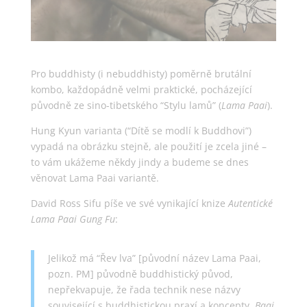
Pro buddhisty (i nebuddhisty) poměrně brutální
kombo, každopádně velmi praktické, pocházející
původně ze sino-tibetského “Stylu lamů” (
Lama Paai
).
Hung Kyun varianta (“Dítě se modlí k Buddhovi”)
vypadá na obrázku stejně, ale použití je zcela jiné –
to vám ukážeme někdy jindy a budeme se dnes
věnovat Lama Paai variantě.
David Ross Sifu píše ve své vynikající knize
Autentické
Lama Paai Gung Fu
:
Jelikož má “Řev lva” [původní název Lama Paai,
pozn. PM] původně buddhistický původ,
nepřekvapuje, že řada technik nese názvy
související s buddhistickou praxí a koncepty.
Baai