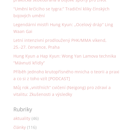
“Umění krčícího se tygra:” Tradiční kliky čínských
bojových umění
Legendární mistři Hung Kyun: „Ocelový dráp“ Ling
Waan Gai
Letní intenzivní prodloužený PHK/MMA víkend,
25.-27. července, Praha
Hung Kyun a Hap Kyun: Wong Yan Lamova technika
“Mávnutí křídly”
Příběh jednoho krutopřísného mnicha o teorii a praxi
a co si z toho vzít [PODCAST]
Můj rok „vnitřních“ cvičení (Neigong) pro zdraví a
vitalitu: Zkušenosti a výsledky
Rubriky
aktuality
(46)
články
(116)