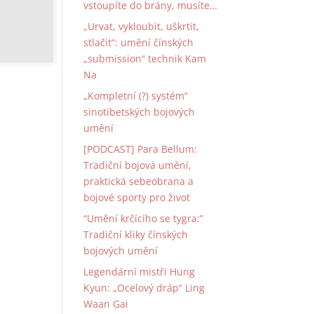
vstoupíte do brány, musíte…
„Urvat, vykloubit, uškrtit,
stlačit“: umění čínských
„submission“ technik Kam
Na
„Kompletní (?) systém“
sinotibetských bojových
umění
[PODCAST] Para Bellum:
Tradiční bojová umění,
praktická sebeobrana a
bojové sporty pro život
“Umění krčícího se tygra:”
Tradiční kliky čínských
bojových umění
Legendární mistři Hung
Kyun: „Ocelový dráp“ Ling
Waan Gai