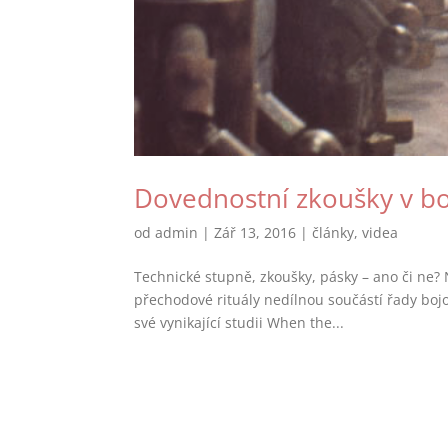
Dovednostní zkoušky v bo
od
admin
|
Zář 13, 2016
|
články
,
videa
Technické stupně, zkoušky, pásky – ano či ne?
přechodové rituály nedílnou součástí řady boj
své vynikající studii When the...