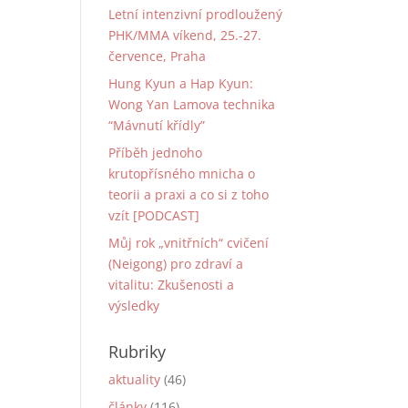
Letní intenzivní prodloužený
PHK/MMA víkend, 25.-27.
července, Praha
Hung Kyun a Hap Kyun:
Wong Yan Lamova technika
“Mávnutí křídly”
Příběh jednoho
krutopřísného mnicha o
teorii a praxi a co si z toho
vzít [PODCAST]
Můj rok „vnitřních“ cvičení
(Neigong) pro zdraví a
vitalitu: Zkušenosti a
výsledky
Rubriky
aktuality
(46)
články
(116)