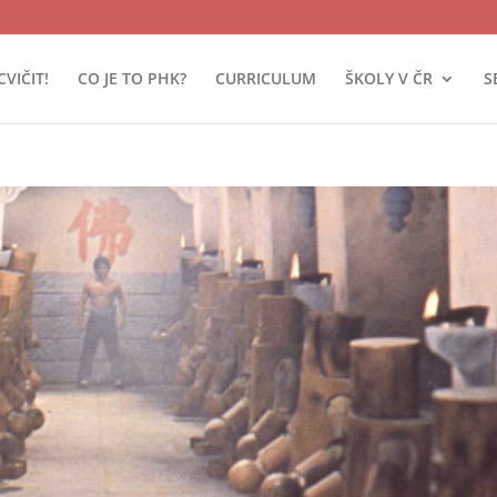
CVIČIT!
CO JE TO PHK?
CURRICULUM
ŠKOLY V ČR
S