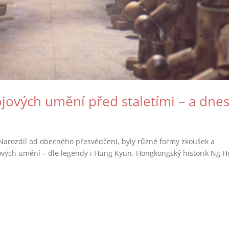
jových umění před staletími – a dne
 Narozdíl od obecného přesvědčení, byly různé formy zkoušek a
ových umění – dle legendy i Hung Kyun. Hongkongský historik Ng H