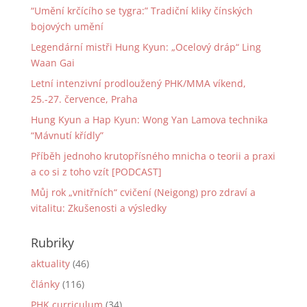
“Umění krčícího se tygra:” Tradiční kliky čínských
bojových umění
Legendární mistři Hung Kyun: „Ocelový dráp“ Ling
Waan Gai
Letní intenzivní prodloužený PHK/MMA víkend,
25.-27. července, Praha
Hung Kyun a Hap Kyun: Wong Yan Lamova technika
“Mávnutí křídly”
Příběh jednoho krutopřísného mnicha o teorii a praxi
a co si z toho vzít [PODCAST]
Můj rok „vnitřních“ cvičení (Neigong) pro zdraví a
vitalitu: Zkušenosti a výsledky
Rubriky
aktuality
(46)
články
(116)
PHK curriculum
(34)