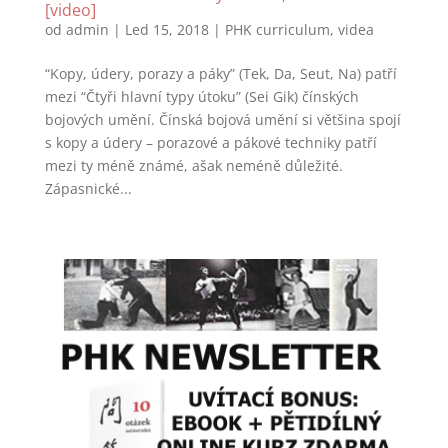
[video]
od
admin
|
Led 15, 2018
|
PHK curriculum
,
videa
“Kopy, údery, porazy a páky” (Tek, Da, Seut, Na) patří
mezi “Čtyři hlavní typy útoku” (Sei Gik) čínských
bojových umění. Čínská bojová umění si většina spojí
s kopy a údery – porazové a pákové techniky patří
mezi ty méně známé, ašak neméně důležité.
Zápasnické...