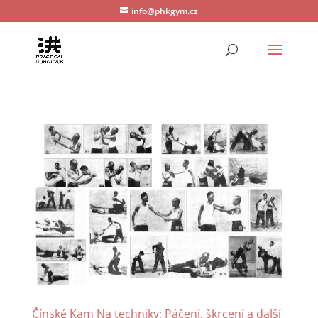
info@phkgym.cz
Čínské Kam Na techniky: Páčení, škrcení a další