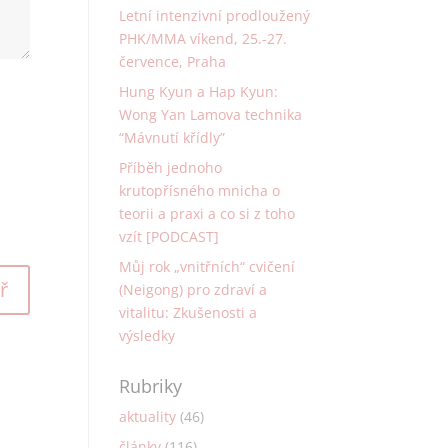
Letní intenzivní prodloužený
PHK/MMA víkend, 25.-27.
července, Praha
Hung Kyun a Hap Kyun:
Wong Yan Lamova technika
“Mávnutí křídly”
Příběh jednoho
krutopřísného mnicha o
teorii a praxi a co si z toho
vzít [PODCAST]
Můj rok „vnitřních“ cvičení
(Neigong) pro zdraví a
vitalitu: Zkušenosti a
výsledky
Rubriky
aktuality
(46)
články
(116)