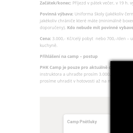
Začátek/konec:
Příjezd v pátek večer, v 19 h. 
Povinná výbava:
Uniforma školy (jakékoliv čern
jakékoliv chrániče které máte (minimálně boxe
doporučeny).
Kdo nebude mít povinné vybave
Cena:
3.000,- Kč/celý pobyt nebo 700,-/den – ub
kuchyně.
Přihlášení na camp – postup
PHK Camp je pouze pro aktuálně cvičící žá
instruktora a uhraďte prosím 3.000,- v hotovo
prosíme uhradit v hotovosti až na místě.
Camp Pnětluky