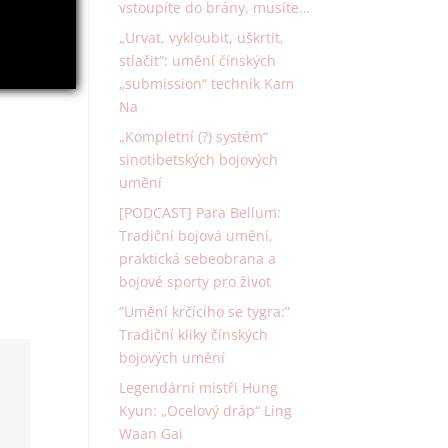
vstoupíte do brány, musíte…
„Urvat, vykloubit, uškrtit,
stlačit“: umění čínských
„submission“ technik Kam
Na
„Kompletní (?) systém“
sinotibetských bojových
umění
[PODCAST] Para Bellum:
Tradiční bojová umění,
praktická sebeobrana a
bojové sporty pro život
“Umění krčícího se tygra:”
Tradiční kliky čínských
bojových umění
Legendární mistři Hung
Kyun: „Ocelový dráp“ Ling
Waan Gai