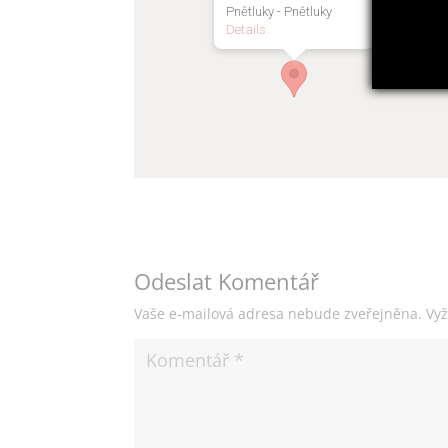
Pnětluky - Pnětluky
Details
Odeslat Komentář
Vaše e-mailová adresa nebude zveřejněna.
Vy