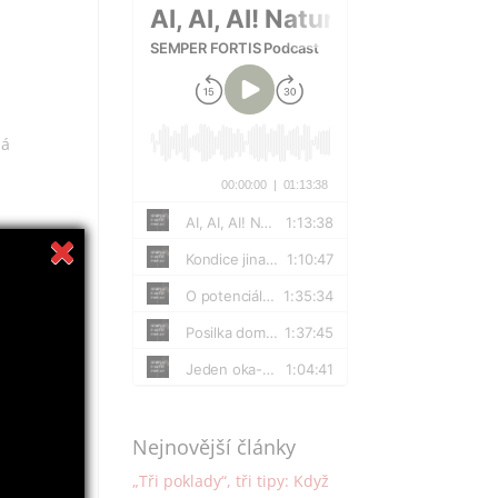
ná
Nejnovější články
„Tři poklady“, tři tipy: Když