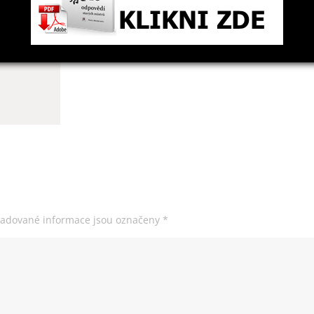
žadované informace jsou označeny
*