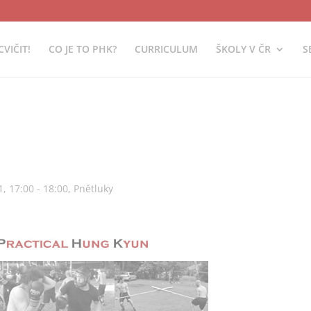
CVIČIT!
CO JE TO PHK?
CURRICULUM
ŠKOLY V ČR
S
, 17:00 - 18:00, Pnětluky