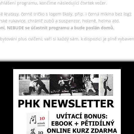
vyhlášení programu, končíme následující čtvrtek večer.
é kraťasy, černé tričko s logem školy, příp. i černá mikina bez log);
rské rukavice, chránič zubů a suspenzor, holeně, helma atd.
ní, NEBUDE se účastnit programu a bude poslán domů.
ytování plus cvičení; vaří si každý sám, k dispozici je plně vybave
ky některého z našichPHK/MMA Gymů.
Přihlašte se na tréninku u
sti ve vašem PHK Gymu.
V případě účasti jen na pár vybraných dnů